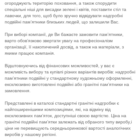
огороджують територію поховання, а також спорудити
спеціальні ніші для висадки зелені і квітів, поставити стіл та
лавочки, для того, щоб було зручно відвідувати надгробні
подвійні пам’ятники близьких людей, що залишили Вас.
При виборі компанії, де Ви бажаєте замовити пам’ятники,
варто обов’язково звертати увагу на професіоналізм
організації, її накопичений досвід, а також на матеріали, з
якими працює компанія.
Відштовхуючись від фінансових можливостей, у вас є
можливість вибору та купівлі різних варіантів виробів: надгробні
пам’ятники подвійні у стандартному художньому оформленні,
ексклюзивно виготовлені подвійні або гранітні пам’ятники на
замовлення.
Представлені в каталозі стандартні гранітні надгробки є
найпоширенішими композиціями, які, на відміну від
ексклюзивних пам’яток, доступніші своєю вартістю. Ціна на
гранітні подвійні пам’ятки залежать від обраного типу виробу,і
ціни не перевищують середньоринкової вартості аналогічних
виробів у нашому регіоні.