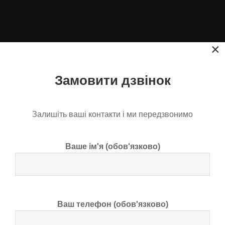
×
Контакти
Замовити дзвінок
"ПП Лукомський"
Житомирська обл. м. Коростишів
Залишіть ваші контакти і ми передзвонимо
вул. Червоних Партизан 52. інд. 12500
Регіони і міста:
Київ, Львів, Одеса, Житомир та вся
Ваше ім'я (обов'язково)
Україна
Працюємо з:
9-00 до 21-00 Без вихідних
Тел-факс:
0413053337
Телефон:
+38 (050) 606-86-88
Ваш телефон (обов'язково)
Якщо вам зручніше обговорити всі деталі особисто, ми
радо запросимо вас до нашого офісу. Наші фахівці