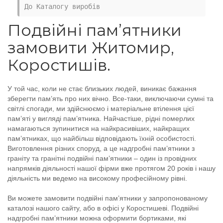
До Каталогу виробів
Подвійні пам’ятники
замовити Житомир,
Коростишів.
У той час, коли не стає близьких людей, виникає бажання
зберегти пам’ять про них вічно. Все-таки, виключаючи сумні та
світлі спогади, ми здійснюємо і матеріальне втілення цієї
пам’яті у вигляді пам’ятника. Найчастіше, рідні померлих
намагаються зупинитися на найкрасивіших, найкращих
пам’ятниках, що найбільш відповідають їхній особистості.
Виготовлення різних споруд, а це надгробні пам’ятники з
граніту та гранітні подвійні пам’ятники – один із провідних
напрямків діяльності нашої фірми вже протягом 20 років і нашу
діяльність ми ведемо на високому професійному рівні.
Ви можете замовити подвійні пам’ятники у запропонованому
каталозі нашого сайту, або в офісі у Коростишеві. Подвійні
надгробні пам’ятники можна оформити бортиками, які