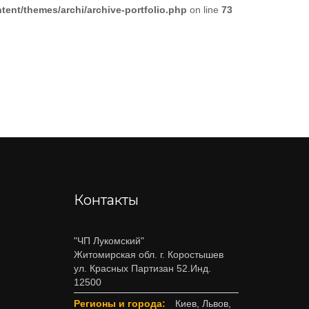
nt/themes/archi/archive-portfolio.php
on line
73
Контакты
"ЧП Лукомский"
Житомирская обл. г. Коростышев
ул. Красных Партизан 52.Инд.
12500
Регионы и города:
Киев, Львов,