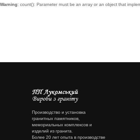
Warning
: count(): Parameter must be an array or an object that impl
Производство и установка
гранитных памятников,
мемориальных комплексов и
изделий из гранита.
Более 20 лет опыта в производстве