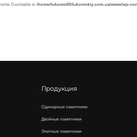
ements Countable in
/home/lukoms00/lukomskiy.com.ua/www/wp-conte
Продукция
Одинарные памятники
Двойные памятники
Элитные памятники