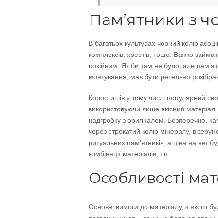
Пам’ятники з ч
В багатьох культурах чорний колір асоц
комплексів, хрестів, тощо.
Важко займати
покійним. Як би там не було, але пам’ят
монтування, має бути ретельно розібра
Коростишів у тому числі популярний св
використовуючи лише якісний матеріал.
надгробку з оригіналом. Безперечно, ка
через строкатий колір мінералу, візеру
ритуальних пам’ятників, а ціна на неї 
комбінації матеріалів, т.п.
Особливості мат
Основні вимоги до матеріалу, з якого бу