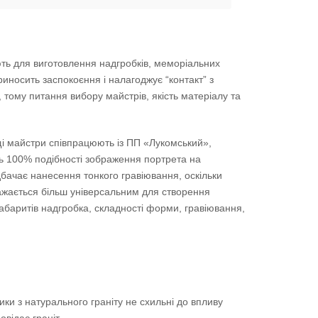
ують для виготовлення надгробків, меморіальних
носить заспокоєння і налагоджує “контакт” з
 тому питання вибору майстрів, якість матеріалу та
і майстри співпрацюють із ПП «Лукомський»,
ь 100% подібності зображення портрета на
дбачає нанесення тонкого гравіювання, оскільки
важається більш універсальним для створення
габаритів надгробка, складності форми, гравіювання,
ники з натурального граніту не схильні до впливу