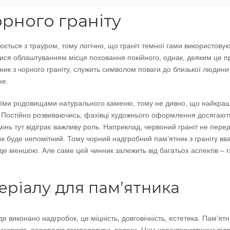
орного граніту
іюється з трауром, тому логічно, що граніт темної гами використов
ся облаштуванням місця поховання покійного, однак, деяким це при
ник з чорного граніту, служить символом поваги до близької людини,
не.
оїми родовищами натурального каменю, тому не дивно, що найкращ
 Постійно розвиваючись, фахівці художнього оформлення досягают
мінь тут відіграє важливу роль. Наприклад, червоний граніт не пере
нок буде непомітний. Тому чорний надгробний пам’ятник з граніту в
буде меншою. Але саме цей чинник залежить від багатьох аспектів – 
еріалу для пам’ятника
де виконано надгробок, це міцність, довговічність, естетика. Пам’ят