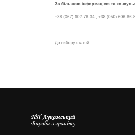
За більшою інформацією та консульт
+38 (067) 602-76-34
,
+38 (050) 606-86-
До вибору статей