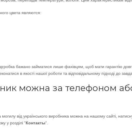
 морозів, перепадів температури, вологи. Цим характеристикам відпо
ого цвета являются:
гробка бажано займатися лише фахівцям, щоб мати гарантію довгові
еконатися в якості нашої роботи та відповідальному підході до завд
ник можна за телефоном або
 могилу від українського виробника можна на нашому сайті, натисн
у у розділі “
Контакты
“.