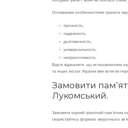
погодних умов – вони не бояться спеки,
Основными особенностями гранита черн
прочность;
надежность;
долговечность;
универсальность;
неприхотливость.
Варто відзначити, що встановленням над
та інших містах України вже встигли пер
Замовити пам’ят
Лукомський.
Замовити чорний гранітний пам’ятник на
скористайтесь формою зворотнього зв’язк