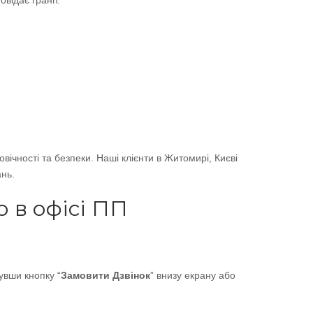
відає граніт.
чності та безпеки. Наші клієнти в Житомирі, Києві
ань.
 в офісі ПП
увши кнопку “
Замовити Дзвінок
” внизу екрану або