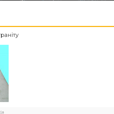
граніту
ів